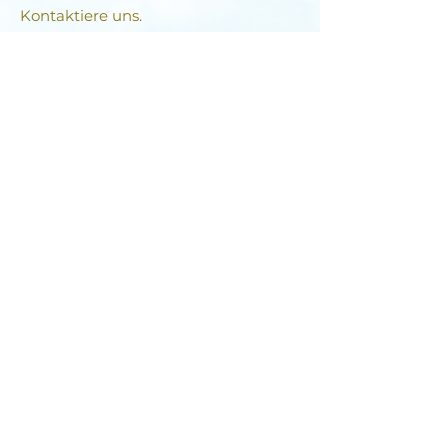
Kontaktiere uns.
Komm vorbei.
Melde deine Veranstaltung an.
Wir freuen uns auf Dich!
Das Libellen-Team​
Stefanie & Kirsten
DIE LIBELLE
Schlagstrasse 76, 6430 Schwyz