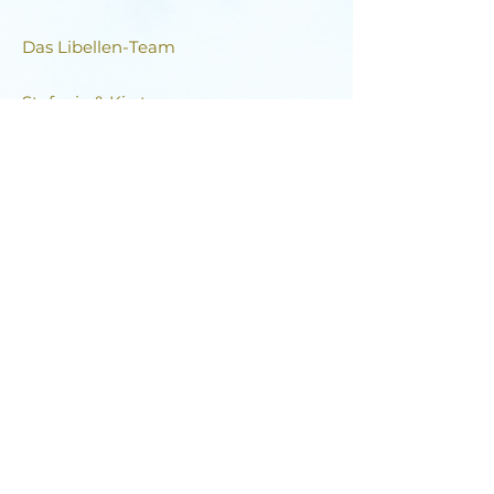
Das Libellen-Team​
Stefanie & Kirsten
DIE LIBELLE
Schlagstrasse 76, 6430 Schwyz
E-Mail:
contact@dielibelle.ch
Telefon:
+41 (0) 76 740 00 55
Newsletter abonnieren und