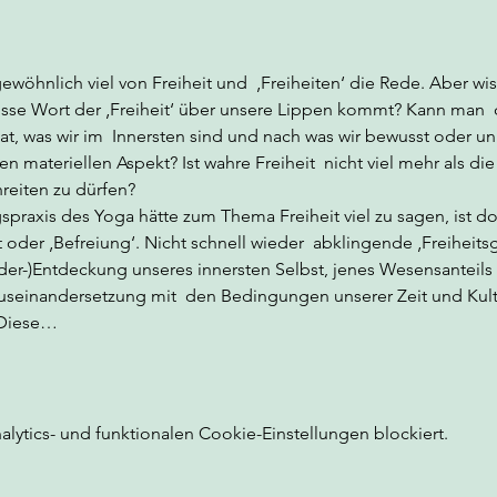
ewöhnlich viel von Freiheit und  ‚Freiheiten‘ die Rede. Aber wis
sse Wort der ‚Freiheit‘ über unsere Lippen kommt? Kann man  di
hat, was wir im  Innersten sind und nach was wir bewusst oder 
nen materiellen Aspekt? Ist wahre Freiheit  nicht viel mehr als di
reiten zu dürfen?
raxis des Yoga hätte zum Thema Freiheit viel zu sagen, ist do
it oder ‚Befreiung‘. Nicht schnell wieder  abklingende ‚Freiheits
er-)Entdeckung unseres innersten Selbst, jenes Wesensanteils i
seinandersetzung mit  den Bedingungen unserer Zeit und Kultur
 Diese…
ytics- und funktionalen Cookie-Einstellungen blockiert.