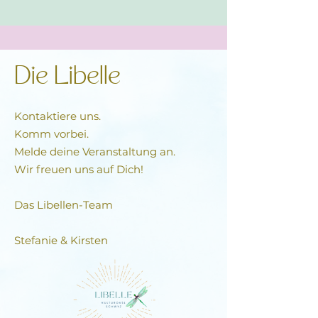
Wann
: Jeden Donnerstag 19.00 bis 20.30
Uhr
Wo:
Libelle Schwyz, Parkplätze beim
Verkehrsamt benutzen
Die Libelle
Mehr Infos & Anmeldung:
info@danielleyinyoga.ch
Kontaktiere uns.
www.danielleyinyoga.ch
Komm vorbei.
+41 (0) 79 194 36 05
Melde deine Veranstaltung an.
Wir freuen uns auf Dich!
Das Libellen-Team​
Stefanie & Kirsten