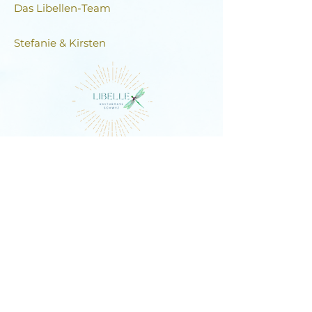
Das Libellen-Team​
Stefanie & Kirsten
DIE LIBELLE
Schlagstrasse 76, 6430 Schwyz
E-Mail:
contact@dielibelle.ch
Telefon:
+41 (0) 76 740 00 55
Newsletter abonnieren und
Updates erhalten!