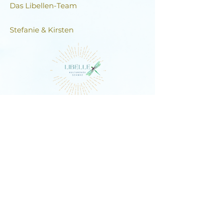
Das Libellen-Team​
Stefanie & Kirsten
DIE LIBELLE
Schlagstrasse 76, 6430 Schwyz
E-Mail:
contact@dielibelle.ch
Telefon:
+41 (0) 76 740 00 55
Newsletter abonnieren und
Updates erhalten!