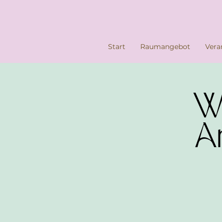
Start
Raumangebot
Vera
W
A