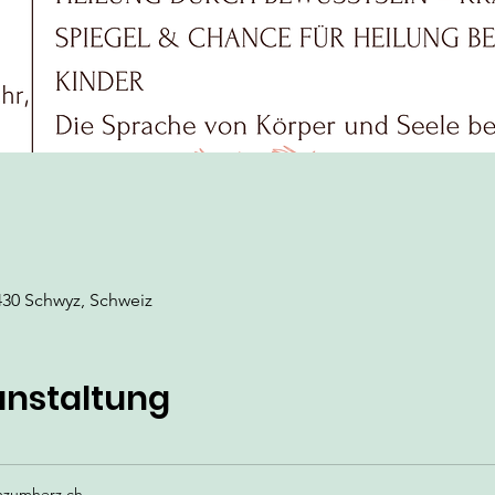
430 Schwyz, Schweiz
anstaltung
zumherz.ch