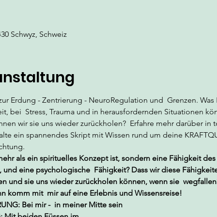
430 Schwyz, Schweiz
anstaltung
zur Erdung - Zentrierung - NeuroRegulation und  Grenzen. Was 
t, bei  Stress, Trauma und in herausfordernden Situationen kö
 wir sie uns wieder zurückholen?  Erfahre mehr darüber in tot
halte ein spannendes Skript mit Wissen rund um deine KRAFTQU
chtung.
hr als ein spirituelles Konzept ist, sondern eine Fähigkeit de
 und eine psychologische  Fähigkeit? Dass wir diese Fähigkeite
nen und sie uns wieder zurückholen können, wenn sie  wegfall
nn komm mit  mir auf eine Erlebnis und Wissensreise!
UNG: Bei mir -  in meiner Mitte sein
G: Mit beiden Füssen im…