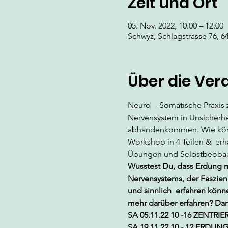
Zeit und Ort
05. Nov. 2022, 10:00 – 12:00
Schwyz, Schlagstrasse 76, 6
Über die Ver
Neuro  - Somatische Praxis 
Nervensystem in Unsicherhei
abhandenkommen. Wie können
Workshop in 4 Teilen &  er
Übungen und Selbstbeoba
Wusstest Du, dass Erdung me
Nervensystems, der Faszien,
und sinnlich  erfahren kön
mehr darüber erfahren? Da
SA 05.11.22 10 -16 ZENTRIER
SA 19.11.22 10 - 12 ERDUN