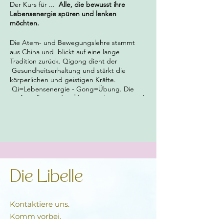
Der Kurs für ...
Alle, die bewusst ihre
Lebensenergie spüren und lenken
möchten.
Die Atem- und Bewegungslehre stammt
aus China und blickt auf eine lange
Tradition zurück. Qigong dient der
Gesundheitserhaltung und stärkt die
körperlichen und geistigen Kräfte.
Qi=Lebensenergie - Gong=Übung. Die
sanften, fliessenden Übungen basieren auf
dem dynamischen Wechselspiel von An-
und Entspannung und vereinen Atmung
mit den Bewegungen des Körpers. Sie
wirken ausgleichend, stabilisierend und
stärkend. Qigong ist leicht erlernbar und
eignet sich für Menschen jeden Alters.
Die Libelle
Kursziel:
Qigong-Übungen kennenlernen
und vertiefen
Kursleitung:
Anja Kolberg Shaolin Qi Gong-
Kontaktiere uns.
Lehrerin
Komm vorbei.