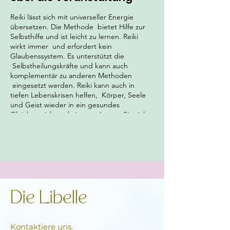
Reiki lässt sich mit universeller Energie
übersetzen. Die Methode bietet Hilfe zur
Selbsthilfe und ist leicht zu lernen. Reiki
wirkt immer und erfordert kein
Glaubenssystem. Es unterstützt die
Selbstheilungskräfte und kann auch
komplementär zu anderen Methoden
eingesetzt werden. Reiki kann auch in
tiefen Lebenskrisen helfen, Körper, Seele
und Geist wieder in ein gesundes
Gleichgewicht zu bringen. Lassen Sie sich
von der Energie berühren und finden Sie
heraus, wie sie Sie auf deinem weiteren
Lebensweg am besten unterstützen kann.
Das Seminar ist nicht einfach ein Kurs,
sondern ein energetisches Erlebnis mit
vielen eigenen Wahrnehmungen, Gefühlen
und persönlichen Erkenntnissen. Lassen Sie
zu, was sich ausdrücken und manifestieren
Die Libelle
will. Reiki wird in Ihren Händen aktiviert.
Damit erhalten Sie einen lebenslangen
Zugang zu einer nie versiegenden
Kontaktiere uns.