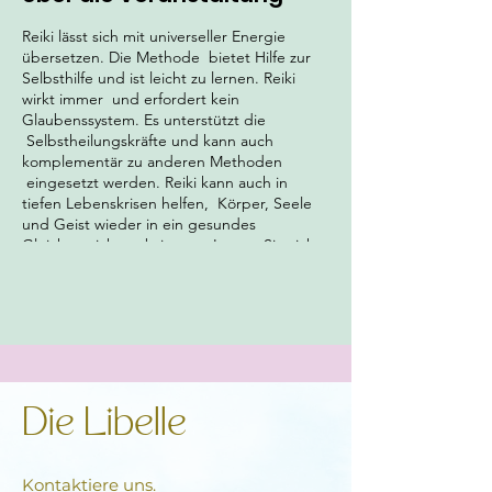
Reiki lässt sich mit universeller Energie
übersetzen. Die Methode bietet Hilfe zur
Selbsthilfe und ist leicht zu lernen. Reiki
wirkt immer und erfordert kein
Glaubenssystem. Es unterstützt die
Selbstheilungskräfte und kann auch
komplementär zu anderen Methoden
eingesetzt werden. Reiki kann auch in
tiefen Lebenskrisen helfen, Körper, Seele
und Geist wieder in ein gesundes
Gleichgewicht zu bringen. Lassen Sie sich
von der Energie berühren und finden Sie
heraus, wie sie Sie auf deinem weiteren
Lebensweg am besten unterstützen kann.
Das Seminar ist nicht einfach ein Kurs,
sondern ein energetisches Erlebnis mit
vielen eigenen Wahrnehmungen, Gefühlen
und persönlichen Erkenntnissen. Lassen Sie
zu, was sich ausdrücken und manifestieren
Die Libelle
will. Reiki wird in Ihren Händen aktiviert.
Damit erhalten Sie einen lebenslangen
Zugang zu einer nie versiegenden
Kontaktiere uns.