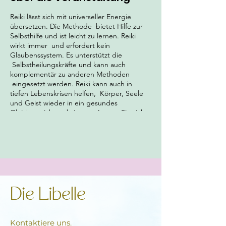
Reiki lässt sich mit universeller Energie
übersetzen. Die Methode bietet Hilfe zur
Selbsthilfe und ist leicht zu lernen. Reiki
wirkt immer und erfordert kein
Glaubenssystem. Es unterstützt die
Selbstheilungskräfte und kann auch
komplementär zu anderen Methoden
eingesetzt werden. Reiki kann auch in
tiefen Lebenskrisen helfen, Körper, Seele
und Geist wieder in ein gesundes
Gleichgewicht zu bringen. Lassen Sie sich
von der Energie berühren und finden Sie
heraus, wie sie Sie auf deinem weiteren
Lebensweg am besten unterstützen kann.
Das Seminar ist nicht einfach ein Kurs,
sondern ein energetisches Erlebnis mit
vielen eigenen Wahrnehmungen, Gefühlen
und persönlichen Erkenntnissen. Lassen Sie
zu, was sich ausdrücken und manifestieren
Die Libelle
will. Reiki wird in Ihren Händen aktiviert.
Damit erhalten Sie einen lebenslangen
Zugang zu einer nie versiegenden
Kontaktiere uns.