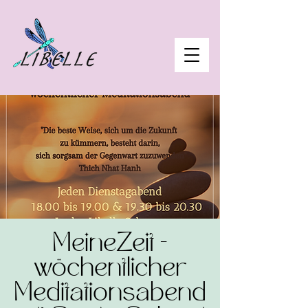
MeineZeit -
wöchentlicher
Meditationsabend