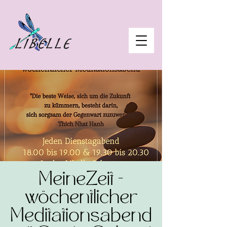
MeineZeit -
wöchentlicher
Meditationsabend