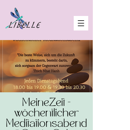
MeineZeit -
wöchentlicher
Meditationsabend