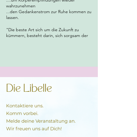
....um Körperempfindungen wieder
wahrzunehmen
...den Gedankenstrom zur Ruhe kommen zu
lassen.
"Die beste Art sich um die Zukunft zu
kümmern, besteht darin, sich sorgsam der
Gegenwart zuzuwenden. "
Thich Nhat Hanh
Anmeldung & Infos unter: sonja@galvani.ch
Tel: 078 859 17 11
Die Libelle
Kontaktiere uns.
Komm vorbei.
Melde deine Veranstaltung an.
Wir freuen uns auf Dich!