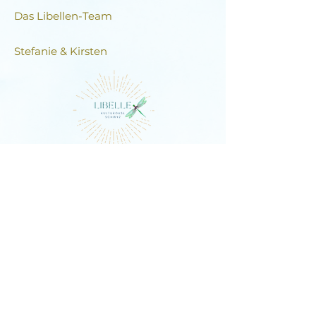
Das Libellen-Team​
Stefanie & Kirsten
DIE LIBELLE
Schlagstrasse 76, 6430 Schwyz
E-Mail:
contact@dielibelle.ch
Telefon:
+41 (0) 76 740 00 55
Newsletter abonnieren und
Updates erhalten!