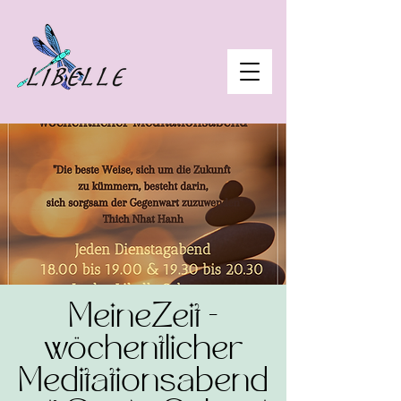
MeineZeit -
wöchentlicher
Meditationsabend