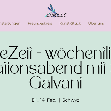
nstaltungen
Freundeskreis
Kunst-Stück
Über uns
eZeit - wöchentl
ationsabend mit
Galvani
Di., 14. Feb.
  |  
Schwyz