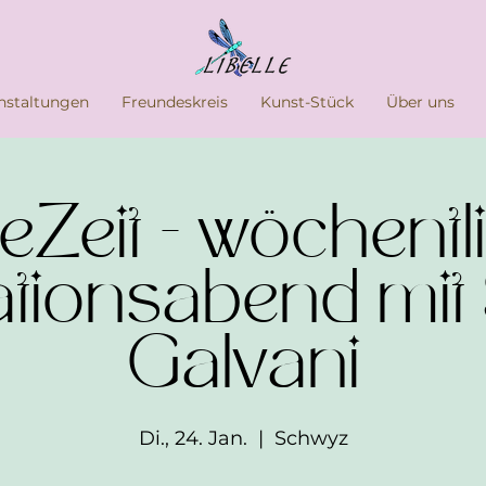
nstaltungen
Freundeskreis
Kunst-Stück
Über uns
eZeit - wöchentl
ationsabend mit
Galvani
Di., 24. Jan.
  |  
Schwyz