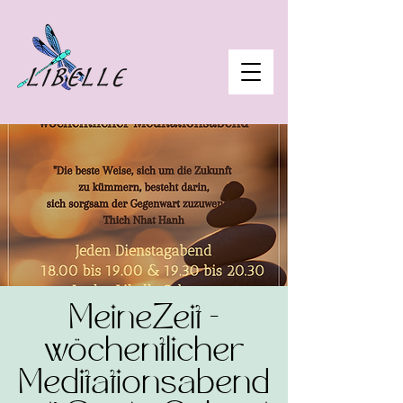
MeineZeit -
wöchentlicher
Meditationsabend