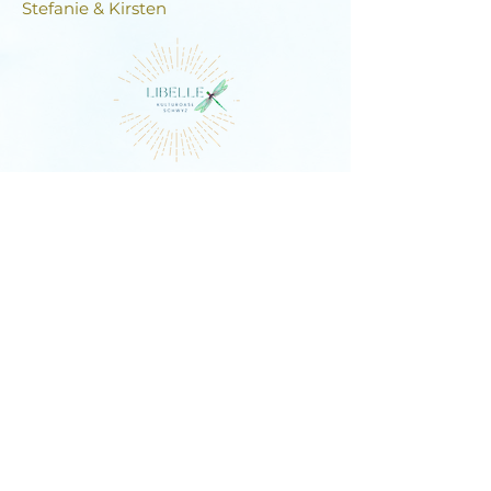
Stefanie & Kirsten
DIE LIBELLE
Schlagstrasse 76, 6430 Schwyz
E-Mail:
contact@dielibelle.ch
Telefon:
+41 (0) 76 740 00 55
Newsletter abonnieren und
Updates erhalten!
E-Mail-Adresse