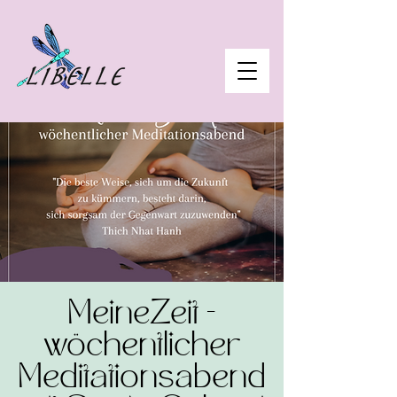
MeineZeit -
wöchentlicher
Meditationsabend