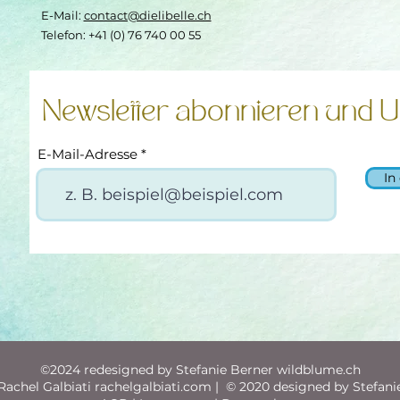
E-Mail:
contact@dielibelle.ch
Telefon: +41 (0) 76 740 00 55
Newsletter abonnieren und U
E-Mail-Adresse
In
©2024 redesigned by Stefanie Berner wildblume.ch
achel Galbiati rachelgalbiati.com | © 2020 designed by Stefani