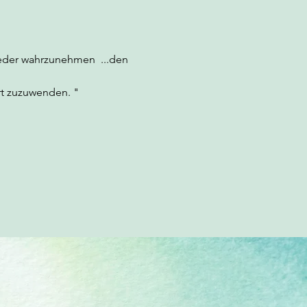
eder wahrzunehmen  ...den 
rt zuzuwenden. "