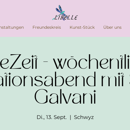
nstaltungen
Freundeskreis
Kunst-Stück
Über uns
eZeit - wöchentl
ationsabend mit
Galvani
Di., 13. Sept.
  |  
Schwyz