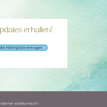
pdates erhalten!
 die Mailingliste eintragen
e Berner wildblume.ch I