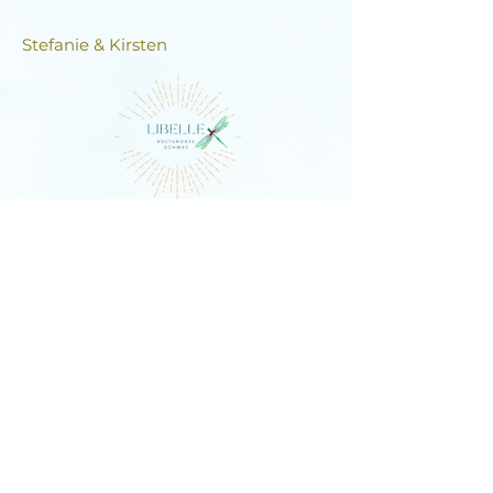
Stefanie & Kirsten
DIE LIBELLE
Schlagstrasse 76, 6430 Schwyz
E-Mail:
contact@dielibelle.ch
Telefon:
+41 (0) 76 740 00 55
Newsletter abonnieren und
Updates erhalten!
E-Mail-Adresse