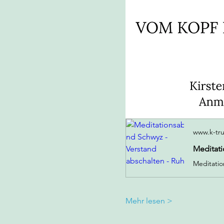
www.k-tr
Meditati
Mehr lesen >