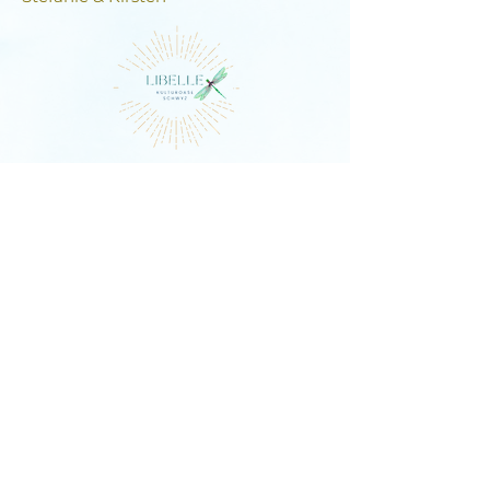
DIE LIBELLE
Schlagstrasse 76, 6430 Schwyz
E-Mail:
contact@dielibelle.ch
Telefon:
+41 (0) 76 740 00 55
Newsletter abonnieren und
Updates erhalten!
E-Mail-Adresse