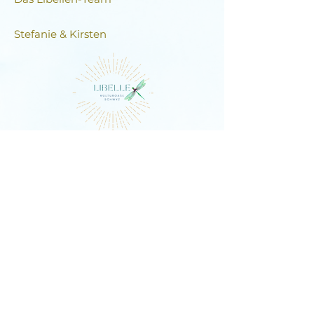
Stefanie & Kirsten
DIE LIBELLE
Schlagstrasse 76, 6430 Schwyz
E-Mail:
contact@dielibelle.ch
Telefon:
+41 (0) 76 740 00 55
Newsletter abonnieren und
Updates erhalten!
E-Mail-Adresse