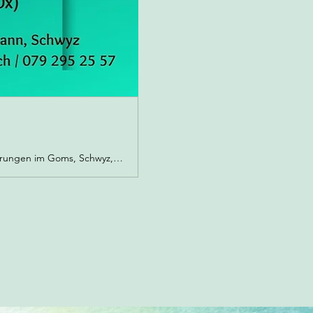
Raum für Seelenentfaltung - Kirsten Truttmann. Trance Healing, Workshops, energetische Naturführungen im Goms, Schwyz, Brunnen, Healingsessionen und Coaching.