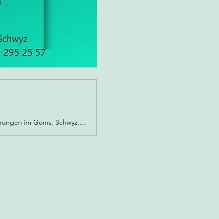
Raum für Seelenentfaltung - Kirsten Truttmann. Trance Healing, Workshops, energetische Naturführungen im Goms, Schwyz, Brunnen, Healingsessionen und Coaching.