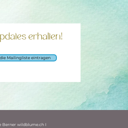
pdates erhalten!
 die Mailingliste eintragen
e Berner wildblume.ch I