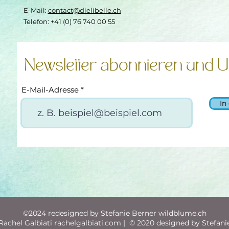
E-Mail:
contact@dielibelle.ch
Telefon: +41 (0) 76 740 00 55
Newsletter abonnieren und U
E-Mail-Adresse
In
©2024 redesigned by Stefanie Berner wildblume.ch
achel Galbiati rachelgalbiati.com | © 2020 designed by Stefani