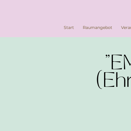
Start
Raumangebot
Vera
"EM
(Ehr