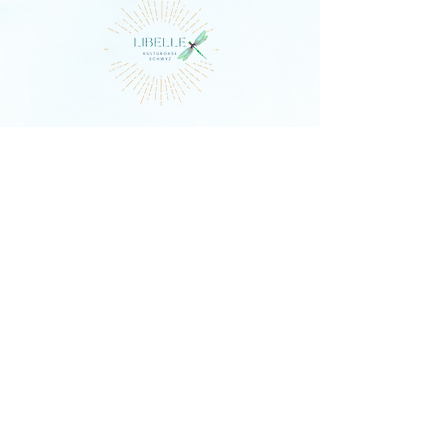
DIE LIBELLE
Schlagstrasse 76, 6430 Schwyz
E-Mail:
contact@dielibelle.ch
Telefon:
+41 (0) 76 740 00 55
Newsletter abonnieren und
Updates erhalten!
E-Mail-Adresse
In die Mailingliste eintragen