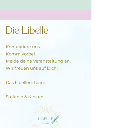
Wann
: Jeden Donnerstag 19.00 bis 20.30
Uhr
Wo:
Libelle Schwyz, Parkplätze beim
Verkehrsamt benutzen
Die Libelle
Mehr Infos & Anmeldung:
info@danielleyinyoga.ch
Kontaktiere uns.
www.danielleyinyoga.ch
Komm vorbei.
+41 (0) 79 194 36 05
Melde deine Veranstaltung an.
Wir freuen uns auf Dich!
Das Libellen-Team​
Stefanie & Kirsten