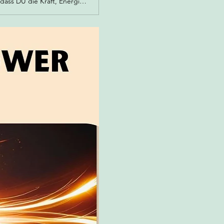
Zwei Tage, die die Wahrnehmung deiner SELBST verändern, dich spüren lassen, dass DU die Kraft, Energie, Liebe, das Licht bist. Herzkraft - ich bin - Herzraum