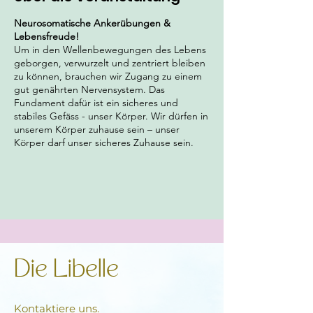
Neurosomatische Ankerübungen &
Lebensfreude!
Um in den Wellenbewegungen des Lebens
geborgen, verwurzelt und zentriert bleiben
zu können, brauchen wir Zugang zu einem
gut genährten Nervensystem. Das
Fundament dafür ist ein sicheres und
stabiles Gefäss - unser Körper. Wir dürfen in
unserem Körper zuhause sein – unser
Körper darf unser sicheres Zuhause sein.
In sich zuhause sein bedeutet Resilienz
Sanftheit & Lebensenergie
Hoffnung & Freude
In diesem 4-teiligen Workshop lernst Du
Deine Ressourcen kennen & nährst deine
Kraftquellen. Du erfährst die 4 Säulen für ein
Die Libelle
stabiles, sicheres Zuhause im Körper –
traumasensitiv begleitet und in einem
sicheren Feld. Durch achtsam angeleitete
Kontaktiere uns.
Übungen & Wissensinhalte erkennst Du