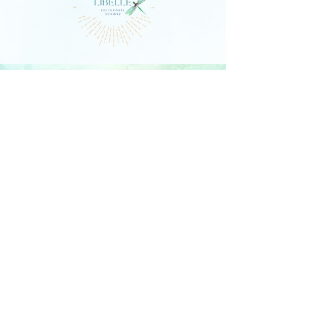
DIE LIBELLE
Schlagstrasse 76, 6430 Schwyz
E-Mail:
contact@dielibelle.ch
Telefon:
+41 (0) 76 740 00 55
Newsletter abonnieren und
Updates erhalten!
E-Mail-Adresse
In die Mailingliste eintragen