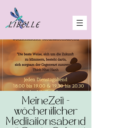
MeineZeit -
wöchentlicher
Meditationsabend