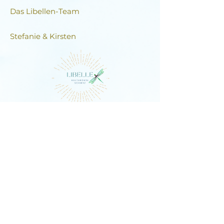
Das Libellen-Team​
Stefanie & Kirsten
DIE LIBELLE
Schlagstrasse 76, 6430 Schwyz
E-Mail:
contact@dielibelle.ch
Telefon:
+41 (0) 76 740 00 55
Newsletter abonnieren und
Updates erhalten!