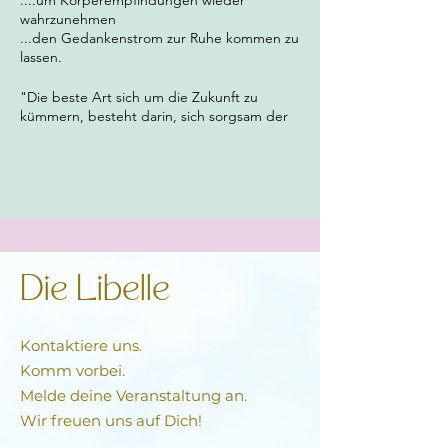
....um Körperempfindungen wieder
wahrzunehmen
...den Gedankenstrom zur Ruhe kommen zu
lassen.
"Die beste Art sich um die Zukunft zu
kümmern, besteht darin, sich sorgsam der
Gegenwart zuzuwenden. "
Thich Nhat Hanh
Anmeldung & Infos unter: sonja@galvani.ch
Tel: 078 859 17 11
Die Libelle
Kontaktiere uns.
Komm vorbei.
Melde deine Veranstaltung an.
Wir freuen uns auf Dich!