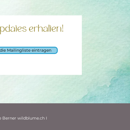
pdates erhalten!
 die Mailingliste eintragen
e Berner wildblume.ch I