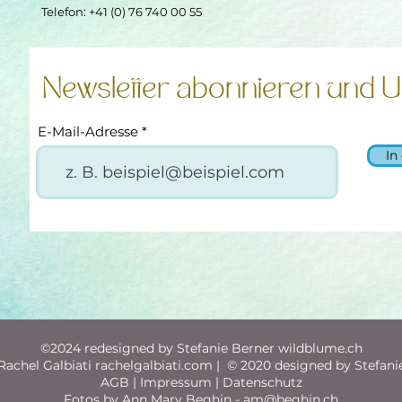
Telefon: +41 (0) 76 740 00 55
Newsletter abonnieren und U
E-Mail-Adresse
In
©2024 redesigned by Stefanie Berner wildblume.ch
achel Galbiati rachelgalbiati.com | © 2020 designed by Stefani
AGB | Impressum | Datenschutz
Fotos by Ann Mary Beghin -
am@beghin.ch